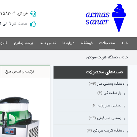
Ski
t
فروش: 09157582009
conten
ساعت کار 9 الی 21
خانه
محصولات
فروشگاه
درباره ما
تماس با ما
بیشتر بدانیم
گالری
خانه
»
دستگاه شربت سردکن
دسته‌های محصولات
ترتیب بر اساس
مبلغ
دستگاه بستنی ساز
(34)
بار سفت کن
(6)
بستنی ساز رولی
(4)
بستنی ساز قیفی
(24)
نمایش سریع
دستگاه شربت سردکن
(3)