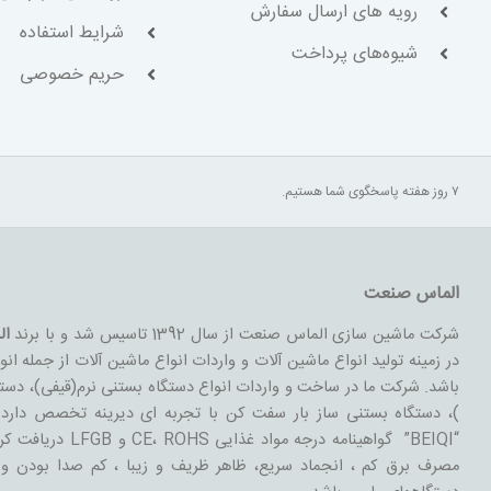
رویه های ارسال سفارش
شرایط استفاده
شیوه‌های پرداخت
حریم خصوصی
۷ روز هفته پاسخگوی شما هستیم.
الماس صنعت
شرکت ماشین سازی الماس صنعت از سال 1392 تاسیس شد و با برند
ال
در زمینه تولید انواع ماشین آلات و واردات انواع ماشین آلات از جمله ان
باشد. شرکت ما در ساخت و واردات انواع دستگاه بستنی نرم(قیفی)، د
)، دستگاه بستنی ساز بار سفت کن با تجربه ای دیرینه تخصص دار
“BEIQI” گواهینامه درجه
مصرف برق کم ، انجماد سریع، ظاهر ظریف و زیبا ، کم صدا بودن و ک