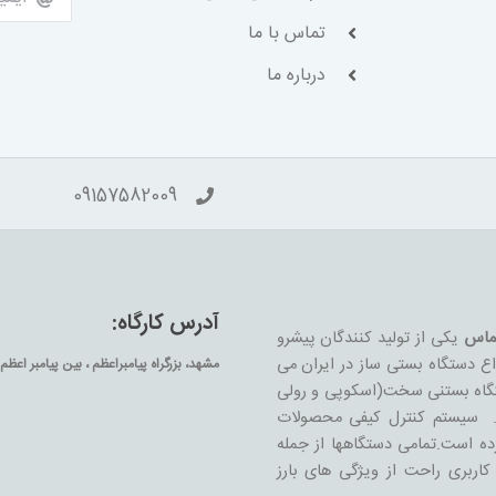
تماس با ما
درباره ما
09157582009
آدرس کارگاه:
ماس
یکی از تولید کنندگان پیشرو
واع دستگاه بستی ساز در ایران می
مشهد، بزرگراه پیامبراعظم ، بین پیامبر اعظم 63 و 65 جنب پل عابر پیاده
ستگاه بستنی سخت(اسکوپی و رولی
د. سیستم کنترل کیفی محصولات
 مواد غذایی CE، ROHS و LFGB دریافت کرده است.تمامی دستگاهها از جمله
اربری راحت از ویژگی های بارز