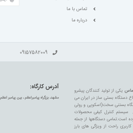
تماس با ما
درباره ما
09157582009
آدرس کارگاه:
ماس
یکی از تولید کنندگان پیشرو
واع دستگاه بستی ساز در ایران می
مشهد، بزرگراه پیامبراعظم ، بین پیامبر اعظم 63 و 65 جنب پل عابر پیاده
ستگاه بستنی سخت(اسکوپی و رولی
د. سیستم کنترل کیفی محصولات
 مواد غذایی CE، ROHS و LFGB دریافت کرده است.تمامی دستگاهها از جمله
اربری راحت از ویژگی های بارز