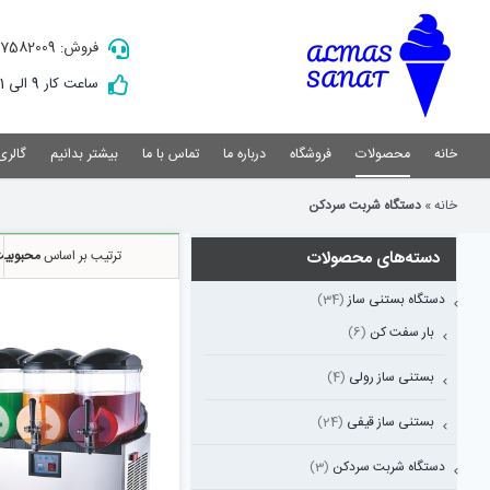
Ski
t
فروش: 09157582009
conten
ساعت کار 9 الی 21
خانه
محصولات
فروشگاه
درباره ما
تماس با ما
بیشتر بدانیم
گالری
خانه
»
دستگاه شربت سردکن
دسته‌های محصولات
ترتیب بر اساس
محبوبی
دستگاه بستنی ساز
(34)
بار سفت کن
(6)
بستنی ساز رولی
(4)
بستنی ساز قیفی
(24)
نمایش سریع
دستگاه شربت سردکن
(3)