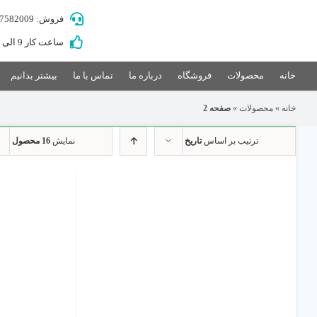
Ski
فروش: 09157582009
t
conten
ساعت کار 9 الی 21
خانه
محصولات
فروشگاه
درباره ما
تماس با ما
بیشتر بدانیم
خانه
»
محصولات
»
صفحه 2
ترتیب بر اساس
تاریخ
نمایش
16 محصول