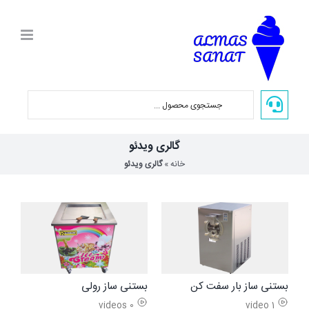
Ski
t
conten
گالری ویدئو
خانه
»
گالری ویدئو
بستنی ساز بار سفت کن
بستنی ساز رولی
0 videos
1 video