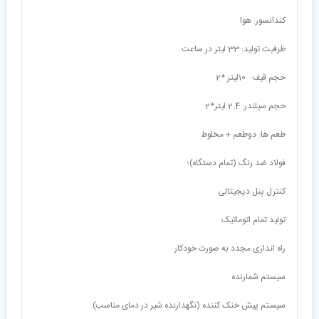
کندانسور: هوا
ظرفیت تولید: 33 لیتر در ساعت
حجم قیف: 10لیتر *2
حجم سیلندر: 2.4 لیتر*2
طعم ها: دوطعم + مخلوط
فولاد ضد زنگ (تمام دستگاه)؛
کنترل پنل دیجیتالی
تولید تمام اتوماتیک
راه اندازی مجدد به صورت خودکار
سیستم شمارنده
سیستم پیش خنک کننده (نگهدارنده شیر در دمای مناسب)