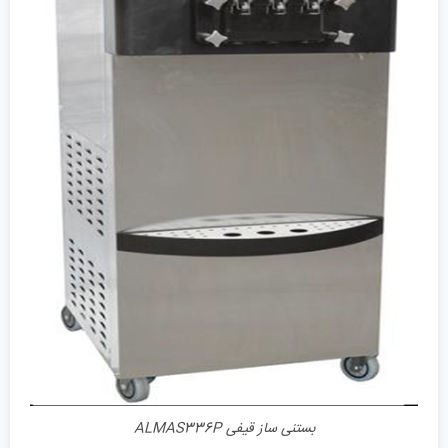
جزئیات
بستنی ساز قیفی ALMAS336P