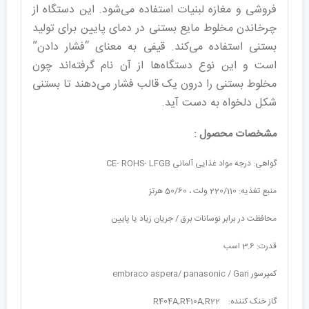
فروشی و مغازه لبنیات استفاده می‌شود. این دستگاه از
چرخاندن مخلوط مایع بستنی در دمای پایین برای تولید
بستنی استفاده می‌کند. قیفی به معنای “فشار دادن”
است و این نوع دستگاه‌ها از آن نام گرفته‌اند چون
مخلوط بستنی را درون یک قالب فشار می‌دهند تا بستنی
شکل دلخواه به دست آید.
مشخصات محصول :
گواهی: درجه مواد غذایی آلمانی CE- ROHS- LFGB
منبع تغذیه: 220/110 ولت ، 50/60 هرتز
محافظت در برابر نوسانات برق / جریان زیاد یا پایین
قدرت: 3.6 اسب
کمپرسور embraco aspera/ panasonic / Gari
گاز خنک کننده: R404A,R410A,R22