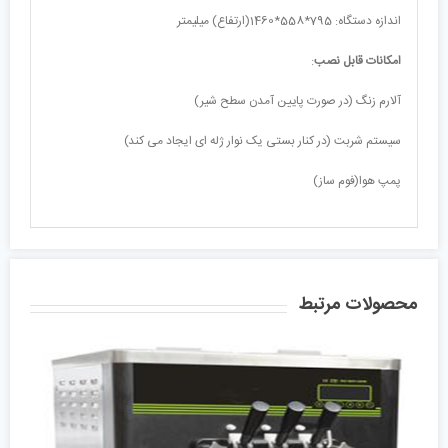
اندازه دستگاه: 795*558*1460(ارتفاع) میلیمتر
امکانات قابل نصب
:
آلارم زنگ (در صورت پایین آمدن سطح شیر)
سیستم شربت (در کنار بستی یک نوار ژله ای ایجاد می کند)
پمپ هوا(فوم ساز)
محصولات مرتبط