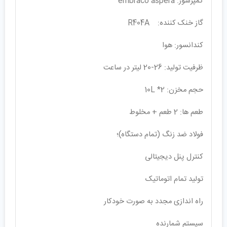
کمپرسور: embraco aspera
گاز خنک کننده: R404A
کندانسور: هوا
ظرفیت تولید: 26-20 لیتر در ساعت
حجم مخزن: 10L *2
طعم ها: 2 طعم + مخلوط
فولاد ضد زنگ (تمام دستگاه)؛
کنترل پنل دیجیتالی
تولید تمام اتوماتیک
راه اندازی مجدد به صورت خودکار
سیستم شمارنده