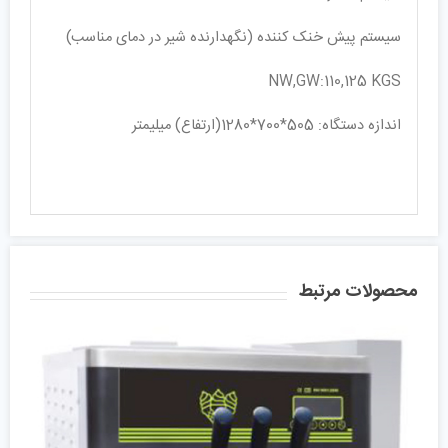
سیستم پیش خنک کننده (نگهدارنده شیر در دمای مناسب)
NW,GW:110,125 KGS
اندازه دستگاه: 505*700*1280(ارتفاع) میلیمتر
محصولات مرتبط