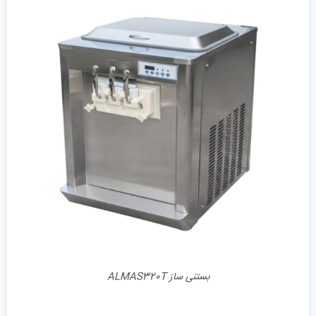
جزئیات
بستنی ساز ALMAS320T