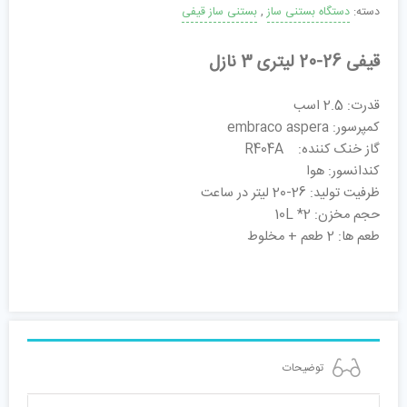
دسته:
دستگاه بستنی ساز
,
بستنی ساز قیفی
قیفی 26-20 لیتری 3 نازل
قدرت: 2.5 اسب
ک
مپرسور: embraco aspera
گاز خنک کننده: R404A
کندانسور: هوا
ظرفیت تولید: 26-20 لیتر در ساعت
حجم مخزن: 10L *2
طعم ها: 2 طعم + مخلوط
توضیحات